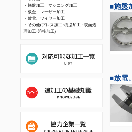
■施盤
・
施盤加工、マシニング加工
・
板金、レーザー加工
・
放電、ワイヤー加工
・
その他(プレス加工･樹脂加工 ･表面処
理加工･溶接加工)
■放電