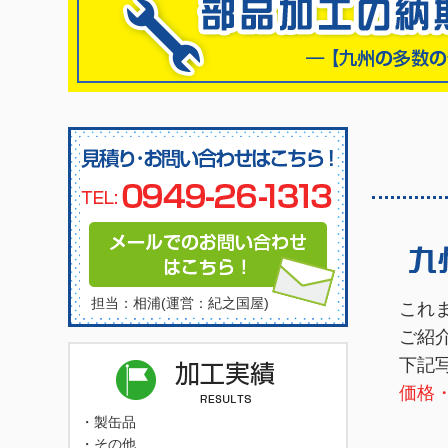
担当：相浦(運営：紀之国屋)
これ
ご紹
下記
価格
・
製缶品
・
その他