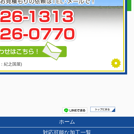
：紀之国屋)
ホーム
対応可能な加工一覧