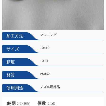
マシニング
加工方法
10×10
サイズ
±0.01
精度
A5052
材質
ノズル用部品
使用用途
納期：
個数：
14日間
1個