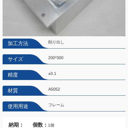
削り出し
加工方法
200*300
サイズ
±0.1
精度
A5052
材質
フレーム
使用用途
納期：
個数：
1個