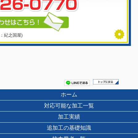
：紀之国屋)
ホーム
対応可能な加工一覧
加工実績
追加工の基礎知識